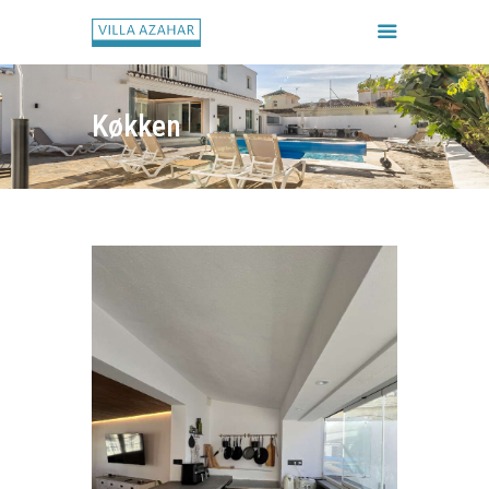
Køkken
FORSIDE
BOOK HUSET
GALLERI
HUSETS REGLER
CHECK IN / CHECK UD